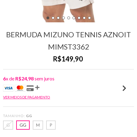
BERMUDA MIZUNO TENNIS AZNOIT
MIMST3362
R$149,90
6
x de
R$24,98
sem juros
VER MEIOS DE PAGAMENTO
TAMANHO:
GG
G
GG
M
P