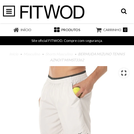
0
INÍCIO
PRODUTOS
CARRINHO
Site oficial FITWOD. Compre com segurança.
Início
-
Masculino
-
Shorts Masculino
-
BERMUDA MIZUNO TENNIS
AZNOIT MIMST3362