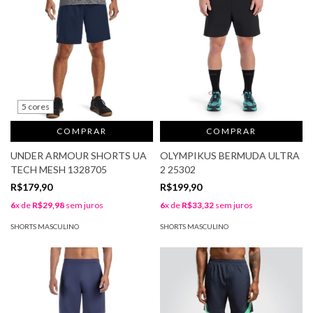
5 cores
COMPRAR
COMPRAR
UNDER ARMOUR SHORTS UA
OLYMPIKUS BERMUDA ULTRA
TECH MESH 1328705
2 25302
R$179,90
R$199,90
6
x de
R$29,98
sem juros
6
x de
R$33,32
sem juros
SHORTS MASCULINO
SHORTS MASCULINO