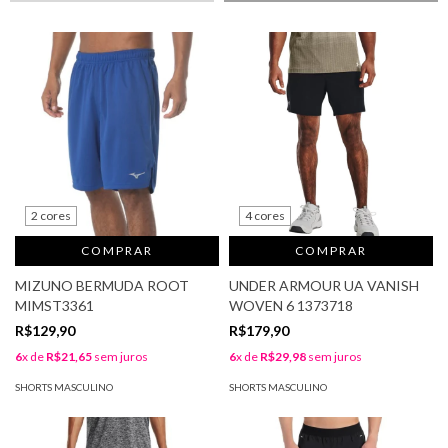
2 cores
4 cores
COMPRAR
COMPRAR
MIZUNO BERMUDA ROOT
UNDER ARMOUR UA VANISH
MIMST3361
WOVEN 6 1373718
R$129,90
R$179,90
6
x de
R$21,65
sem juros
6
x de
R$29,98
sem juros
SHORTS MASCULINO
SHORTS MASCULINO