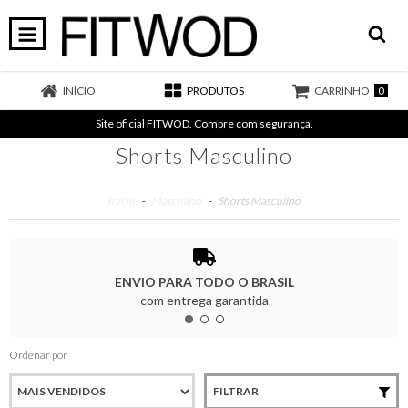
0
INÍCIO
PRODUTOS
CARRINHO
Site oficial FITWOD. Compre com segurança.
Shorts Masculino
Início
-
Masculino
-
Shorts Masculino
ENVIO PARA TODO O BRASIL
com entrega garantida
Ordenar por
FILTRAR