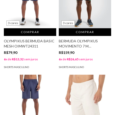
3 cores
3 cores
COMPRAR
COMPRAR
OLYMPIKUS BERMUDA BASIC
BERMUDA OLYMPIKUS
MESH OIMWT24311
MOVIMENTO 7 M
OIMST23316
R$79,90
R$159,90
6
x de
R$13,32
sem juros
6
x de
R$26,65
sem juros
SHORTS MASCULINO
SHORTS MASCULINO