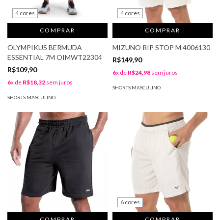
4 cores
4 cores
COMPRAR
COMPRAR
OLYMPIKUS BERMUDA
MIZUNO RIP STOP M 4006130
ESSENTIAL 7M OIMWT22304
R$149,90
R$109,90
6
x de
R$24,98
sem juros
6
x de
R$18,32
sem juros
SHORTS MASCULINO
SHORTS MASCULINO
6 cores
COMPRAR
COMPRAR