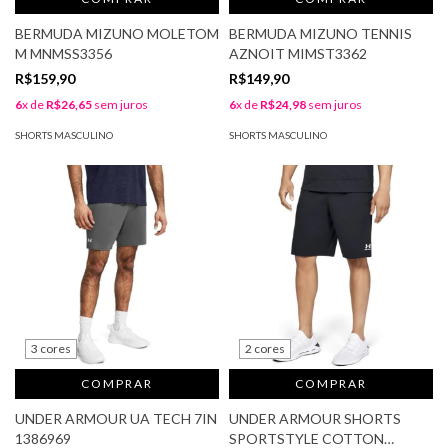
BERMUDA MIZUNO MOLETOM
BERMUDA MIZUNO TENNIS
M MNMSS3356
AZNOIT MIMST3362
R$159,90
R$149,90
6
x de
R$26,65
sem juros
6
x de
R$24,98
sem juros
SHORTS MASCULINO
SHORTS MASCULINO
3 cores
2 cores
COMPRAR
COMPRAR
UNDER ARMOUR UA TECH 7IN
UNDER ARMOUR SHORTS
1386969
SPORTSTYLE COTTON