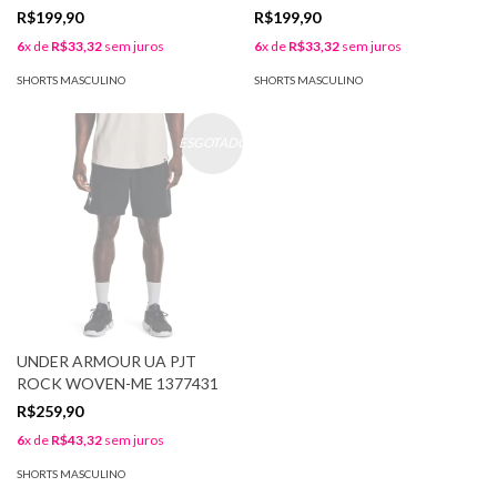
1359400
R$199,90
R$199,90
6
x de
R$33,32
sem juros
6
x de
R$33,32
sem juros
SHORTS MASCULINO
SHORTS MASCULINO
ESGOTADO
UNDER ARMOUR UA PJT
ROCK WOVEN-ME 1377431
R$259,90
6
x de
R$43,32
sem juros
SHORTS MASCULINO