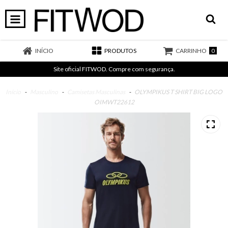
0
INÍCIO
PRODUTOS
CARRINHO
Site oficial FITWOD. Compre com segurança.
Início
-
Masculino
-
Camisetas Masculinas
-
OLYMPIKUS T SHIRT BIG LOGO
OIMWT22612