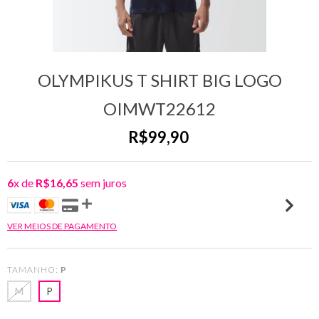
OLYMPIKUS T SHIRT BIG LOGO
OIMWT22612
R$99,90
6
x de
R$16,65
sem juros
VER MEIOS DE PAGAMENTO
TAMANHO:
P
M
P