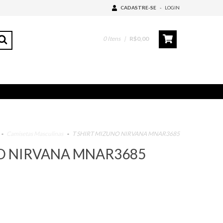
CADASTRE-SE
-
LOGIN
0
Itens
|
R$0,00
-
Camisetas Masculinas
-
T SHIRT MIZUNO NIRVANA MNAR3685
NO NIRVANA MNAR3685