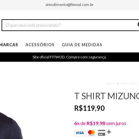
atendimento@fitwod.com.br
MARCAS
ACESSÓRIOS
GUIA DE MEDIDAS
Site oficial FITWOD. Compre com segurança.
Início
-
Masculino
T SHIRT MIZU
R$119,90
6
x de
R$19,98
sem juros