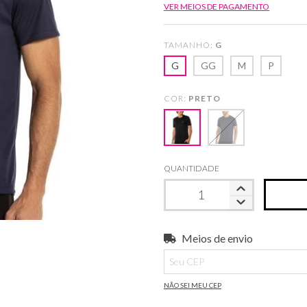
VER MEIOS DE PAGAMENTO
TAMANHO:
G
G
GG
M
P
COR:
PRETO
QUANTIDADE
Meios de envio
Entregas para o CEP:
NÃO SEI MEU CEP