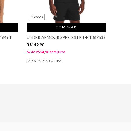
2 cores
3 cores
COMPRAR
46494
UNDER ARMOUR SPEED STRIDE 1367639
UNDER 
1359394
R$149,90
R$149,9
6
x de
R$24,98
sem juros
6
x de
R$2
CAMISETAS MASCULINAS
CAMISETAS