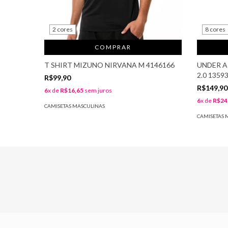
2 cores
8 cores
COMPRAR
T SHIRT MIZUNO NIRVANA M 4146166
UNDER A
2.0 1359
R$99,90
R$149,90
6
x de
R$16,65
sem juros
6
x de
R$24
CAMISETAS MASCULINAS
CAMISETAS 