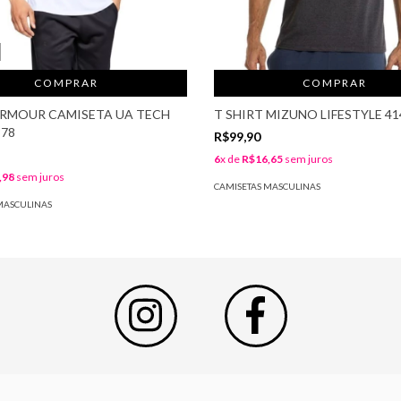
COMPRAR
COMPRAR
RMOUR CAMISETA UA TECH
T SHIRT MIZUNO LIFESTYLE 41
378
R$99,90
6
x de
R$16,65
sem juros
,98
sem juros
CAMISETAS MASCULINAS
MASCULINAS