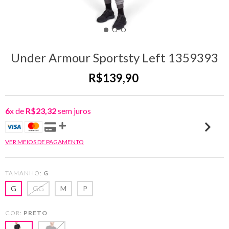
Under Armour Sportsty Left 1359393
R$139,90
6
x de
R$23,32
sem juros
VER MEIOS DE PAGAMENTO
TAMANHO:
G
G
GG
M
P
COR:
PRETO