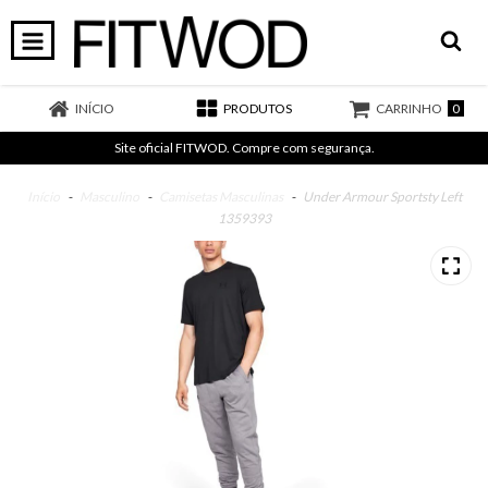
0
INÍCIO
PRODUTOS
CARRINHO
Site oficial FITWOD. Compre com segurança.
Início
-
Masculino
-
Camisetas Masculinas
-
Under Armour Sportsty Left
1359393